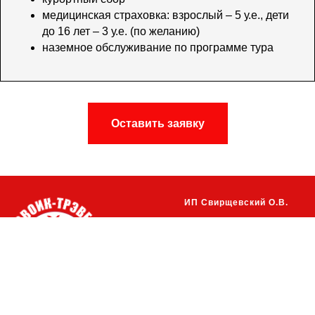
медицинская страховка: взрослый – 5 у.е., дети
до 16 лет – 3 у.е. (по желанию)
наземное обслуживание по программе тура
Оставить заявку
ИП Свирщевский О.В.
УНП 390134402
р\сч
BY07ALFA30132778350010270000
в ЗАО "Альфабанк" г.Минск