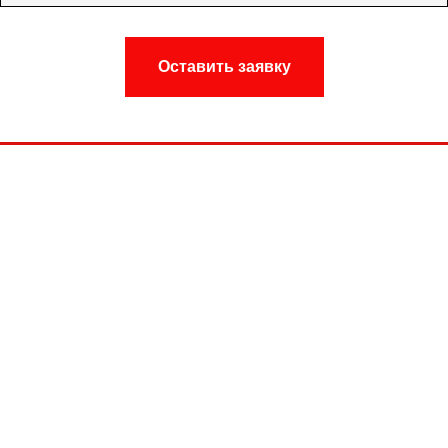
Оставить заявку
ИП Свирщевский О.В.
УНП 390134402
р\сч
BY07ALFA30132778350010270000
в ЗАО "Альфабанк" г.Минск
НАШ АДРЕС
ЗВОНИТЕ НАМ СЕЙЧАС
г.Новополоцк, Центральная
+375-29-717-96-19