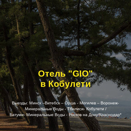
Отель "GIO"
в Кобулети
Выезды: Минск –Витебск – Орша - Могилев – Воронеж-
Минеральные Воды - Тбилиси- Кобулети /
Батуми- Минеральные Воды - Ростов на Дону/Краснодар*